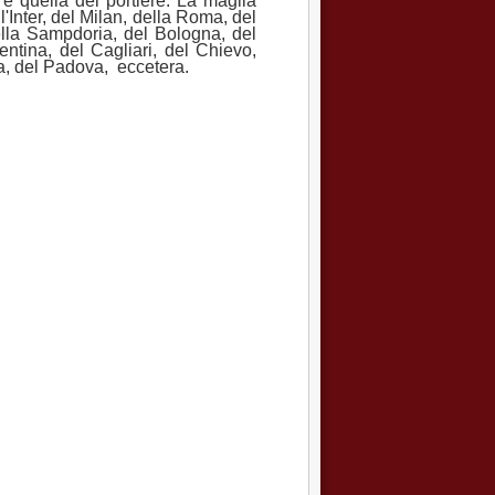
 e quella del portiere. La maglia
'Inter, del Milan, della Roma, del
ella Sampdoria, del Bologna, del
entina, del Cagliari, del Chievo,
ia, del Padova, eccetera.