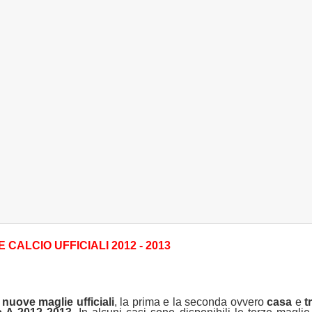
 CALCIO UFFICIALI 2012 - 2013
e
nuove maglie ufficiali
, la prima e la seconda ovvero
casa
e
t