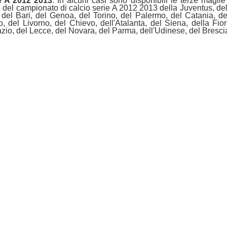
ie A 2012 2013
. In alcuni casi sono disponibili le terze maglie
le del campionato di calcio serie A 2012 2013 della Juventus, dell
 del Bari, del Genoa, del Torino, del Palermo, del Catania, d
, del Livorno, del Chievo, dell'Atalanta, del Siena, della Fior
azio, del Lecce, del Novara, del Parma, dell'Udinese, del Bresc