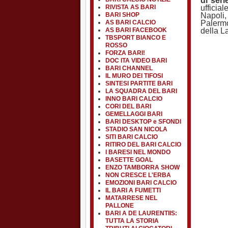
di ser
ufficia
RIVISTA AS BARI
Napoli,
BARI SHOP
Palermo
AS BARI CALCIO
della L
AS BARI FACEBOOK
TBSPORT BIANCO E
ROSSO
FORZA BARI!
DOC ITA VIDEO BARI
BARI CHANNEL
IL MURO DEI TIFOSI
SINTESI PARTITE BARI
LA SQUADRA DEL BARI
INNO BARI CALCIO
CORI DEL BARI
GEMELLAGGI BARI
BARI DESKTOP e SFONDI
STADIO SAN NICOLA
SITI BARI CALCIO
RITIRO DEL BARI CALCIO
I BARESI NEL MONDO
BASETTE GOAL
ENZO TAMBORRA SHOW
NON CRESCE L'ERBA
EMOZIONI BARI CALCIO
IL BARI A FUMETTI
MATARRESE NEL
PALLONE
BARI A DE LAURENTIIS:
TUTTA LA STORIA