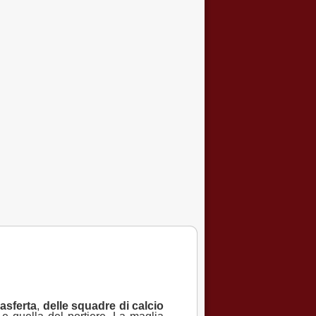
rasferta
,
delle squadre di calcio