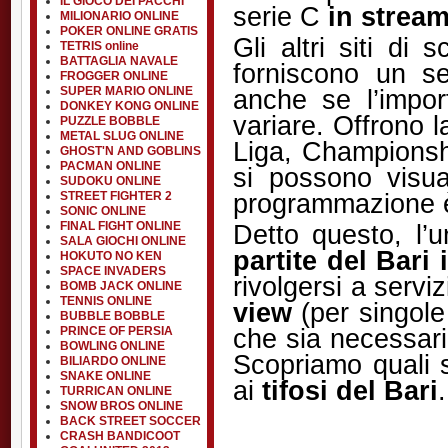
IL GIOCO DEI PACCHI
serie C
in stream
MILIONARIO ONLINE
POKER ONLINE GRATIS
Gli altri siti di
TETRIS online
BATTAGLIA NAVALE
forniscono un se
FROGGER ONLINE
anche se l’impo
SUPER MARIO ONLINE
DONKEY KONG ONLINE
variare. Offrono l
PUZZLE BOBBLE
METAL SLUG ONLINE
Liga, Championshi
GHOST'N AND GOBLINS
PACMAN ONLINE
si possono visua
SUDOKU ONLINE
programmazione è 
STREET FIGHTER 2
SONIC ONLINE
Detto questo, l
FINAL FIGHT ONLINE
SALA GIOCHI ONLINE
partite del Bari
HOKUTO NO KEN
SPACE INVADERS
rivolgersi a serv
BOMB JACK ONLINE
TENNIS ONLINE
view
(per singole
BUBBLE BOBBLE
che sia necessari
PRINCE OF PERSIA
BOWLING ONLINE
Scopriamo quali s
BILIARDO ONLINE
SNAKE ONLINE
ai
tifosi del Bari
.
TURRICAN ONLINE
SNOW BROS ONLINE
BACK STREET SOCCER
CRASH BANDICOOT