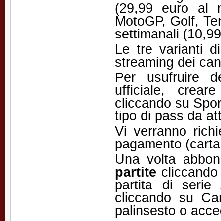
(29,99 euro al 
MotoGP, Golf, Te
settimanali (10,99
Le tre varianti d
streaming dei can
Per usufruire de
ufficiale, crea
cliccando su Sport
tipo di pass da at
Vi verranno richi
pagamento (carta 
Una volta abbona
partite
cliccando 
partita di seri
cliccando su Can
palinsesto o acced