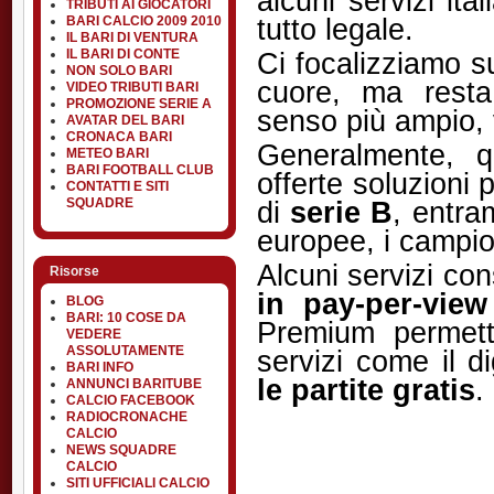
alcuni servizi ita
TRIBUTI AI GIOCATORI
tutto legale.
BARI CALCIO 2009 2010
IL BARI DI VENTURA
Ci focalizziamo su
IL BARI DI CONTE
NON SOLO BARI
cuore, ma resta 
VIDEO TRIBUTI BARI
PROMOZIONE SERIE A
senso più ampio, 
AVATAR DEL BARI
CRONACA BARI
Generalmente, 
METEO BARI
BARI FOOTBALL CLUB
offerte soluzioni 
CONTATTI E SITI
di
serie B
, entra
SQUADRE
europee, i campion
Alcuni servizi co
Risorse
in pay-per-view
BLOG
BARI: 10 COSE DA
Premium permett
VEDERE
ASSOLUTAMENTE
servizi come il di
BARI INFO
le partite gratis
.
ANNUNCI BARITUBE
CALCIO FACEBOOK
RADIOCRONACHE
CALCIO
NEWS SQUADRE
CALCIO
SITI UFFICIALI CALCIO