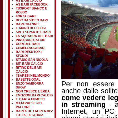
AS BARI CALCIO
AS BARI FACEBOOK
TBSPORT BIANCO E
ROSSO
FORZA BARI!
DOC ITA VIDEO BARI
BARI CHANNEL
IL MURO DEI TIFOSI
SINTESI PARTITE BARI
LA SQUADRA DEL BARI
INNO BARI CALCIO
CORI DEL BARI
GEMELLAGGI BARI
BARI DESKTOP e
SFONDI
STADIO SAN NICOLA
SITI BARI CALCIO
RITIRO DEL BARI
CALCIO
I BARESI NEL MONDO
BASETTE GOAL
Per non essere p
ENZO TAMBORRA
SHOW
anche dalle solit
NON CRESCE L'ERBA
come vedere lega
EMOZIONI BARI CALCIO
IL BARI A FUMETTI
in streaming
- a
MATARRESE NEL
PALLONE
Internet, un PC 
BARI A DE LAURENTIIS:
TUTTA LA STORIA