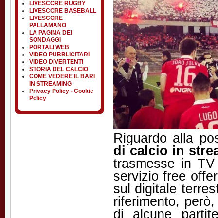
LIVESCORE RUGBY
LIVESCORE BASEBALL
LIVESCORE
PALLAMANO
LA PAGINA DEI
SONDAGGI
PORTALI WEB
VIDEO PUBBLICITARI
VIDEO DIVERTENTI
STORIA DEL CALCIO
COME VEDERE IL BARI
IN STREAMING
Privacy Policy - Cookie
Policy
Riguardo alla pos
di calcio in str
trasmesse in TV 
servizio free offer
sul digitale terr
riferimento, però
di alcune parti