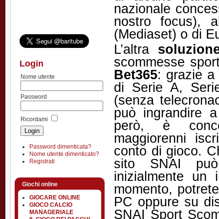
nazionale conce
nostro focus), 
(Mediaset) o di 
L’altra
soluzion
scommesse spor
Login
Bet365
: grazie a 
Nome utente
di Serie A, Se
(senza telecrona
Password
può ingrandire a 
Ricordami
però, è conce
maggiorenni iscr
conto di gioco. C
Password dimenticata?
Nome utente dimenticato?
sito SNAI può
Registrati
inizialmente un
Giochi online
momento, potrete
PC oppure su disp
GIOCARE ONLINE
GIOCO CALCIO
SNAI Sport Scomm
MANAGERIALE