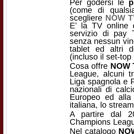
Per godersi le
p
(come di qualsi
scegliere
NOW T
E’ la TV online 
servizio di pay 
senza nessun vin
tablet ed altri 
(incluso il set-t
Cosa offre
NOW 
League, alcuni t
Liga spagnola e Pr
nazionali di calc
Europeo ed alla
italiana, lo streami
A partire dal 2
Champions Leagu
Nel catalogo
NO