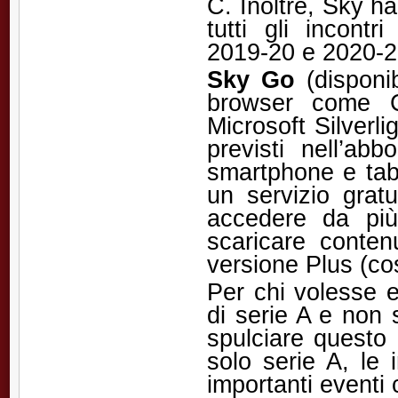
C. Inoltre, Sky ha 
tutti gli incon
2019-20 e 2020-2
Sky Go
(disponib
browser come Ch
Microsoft Silverli
previsti nell’a
smartphone e tabl
un servizio grat
accedere da più
scaricare contenu
versione Plus (co
Per chi volesse e
di serie A e non 
spulciare questo 
solo serie A, le 
importanti eventi c