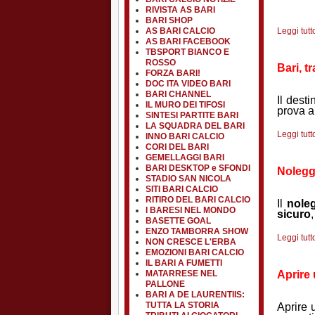
RIVISTA AS BARI
BARI SHOP
AS BARI CALCIO
Leggi tutto
AS BARI FACEBOOK
TBSPORT BIANCO E
ROSSO
Bari, t
FORZA BARI!
DOC ITA VIDEO BARI
BARI CHANNEL
Il dest
IL MURO DEI TIFOSI
prova a
SINTESI PARTITE BARI
LA SQUADRA DEL BARI
Leggi tutto
INNO BARI CALCIO
CORI DEL BARI
GEMELLAGGI BARI
BARI DESKTOP e SFONDI
Noleggi
STADIO SAN NICOLA
SITI BARI CALCIO
RITIRO DEL BARI CALCIO
Il
noleg
I BARESI NEL MONDO
sicuro
BASETTE GOAL
ENZO TAMBORRA SHOW
Leggi tutto
NON CRESCE L'ERBA
EMOZIONI BARI CALCIO
IL BARI A FUMETTI
MATARRESE NEL
Aprire 
PALLONE
BARI A DE LAURENTIIS:
TUTTA LA STORIA
Aprire u