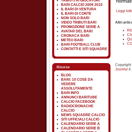
TRIBUTI AI GIOCATORI
normati
BARI CALCIO 2009 2010
IL BARI DI VENTURA
Leggi tutto
IL BARI DI CONTE
NON SOLO BARI
VIDEO TRIBUTI BARI
Altri artico
PROMOZIONE SERIE A
RI
AVATAR DEL BARI
CA
CRONACA BARI
QU
METEO BARI
CO
BARI FOOTBALL CLUB
CONTATTI E SITI SQUADRE
Copyright ©
Risorse
Joomla!
è 
BLOG
BARI: 10 COSE DA
VEDERE
ASSOLUTAMENTE
BARI INFO
ANNUNCI BARITUBE
CALCIO FACEBOOK
RADIOCRONACHE
CALCIO
NEWS SQUADRE CALCIO
SITI UFFICIALI CALCIO
CALENDARIO SERIE A
CALENDARIO SERIE B