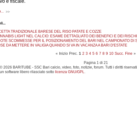
vo e fiscale.
...
li...
CETTA TRADIZIONALE BARESE DEL RISO PATATE E COZZE
NNABIS LIGHT NEL CALCIO: ESAME DETTAGLIATO DEI BENEFICI E DEI RISCHI
OTE SCOMMESSE PER IL POSIZIONAMENTO DEL BARI NEL CAMPIONATO DI SERI
SE DA METTERE IN VALIGIA QUANDO SI VA IN VACANZA A BARI D'ESTATE
«
Inizio
Prec.
1
2
3
4
5
6
7
8
9
10
Succ.
Fine
»
Pagina 1 di 21
 2026 BARITUBE - SSC Bari calcio, video, foto, notizie, forum. Tutti i diritti riservati
un software libero rilasciato sotto
licenza GNU/GPL
.