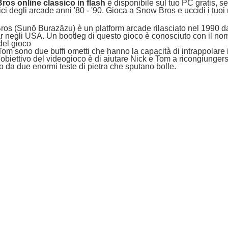
ros online classico in flash
è disponibile sul tuo PC gratis, se
ici degli arcade anni '80 - '90. Gioca a Snow Bros e uccidi i tuoi
os (Sunō Burazāzu) è un platform arcade rilasciato nel 1990 da
 negli USA. Un bootleg di questo gioco è conosciuto con il no
el gioco
Tom sono due buffi ometti che hanno la capacità di intrappolare i 
'obiettivo del videogioco è di aiutare Nick e Tom a ricongiungersi
o da due enormi teste di pietra che sputano bolle.