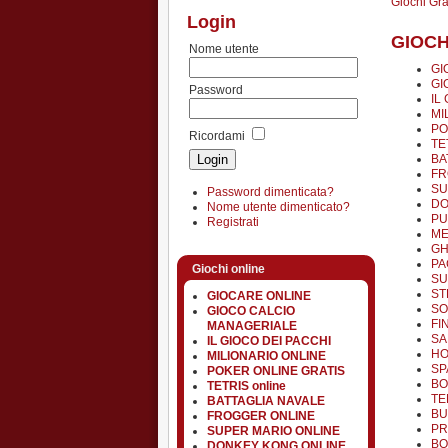
Giochi Gra
Login
GIOCH
Nome utente
GI
GI
Password
IL
MI
PO
Ricordami
TE
BA
FR
SU
Password dimenticata?
DO
Nome utente dimenticato?
PU
Registrati
ME
GH
PA
Giochi online
SU
ST
GIOCARE ONLINE
SO
GIOCO CALCIO
FI
MANAGERIALE
SA
IL GIOCO DEI PACCHI
HO
MILIONARIO ONLINE
SP
POKER ONLINE GRATIS
BO
TETRIS online
TE
BATTAGLIA NAVALE
BU
FROGGER ONLINE
PR
SUPER MARIO ONLINE
BO
DONKEY KONG ONLINE