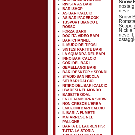
Snow B
RIVISTA AS BARI
nostalg
BARI SHOP
neve.
AS BARI CALCIO
Snow Br
AS BARI FACEBOOK
Romstar
TBSPORT BIANCO E
Scopo d
ROSSO
Nick e 
FORZA BARI!
neve. L
DOC ITA VIDEO BARI
ostaggi
BARI CHANNEL
IL MURO DEI TIFOSI
SINTESI PARTITE BARI
LA SQUADRA DEL BARI
INNO BARI CALCIO
CORI DEL BARI
GEMELLAGGI BARI
BARI DESKTOP e SFONDI
STADIO SAN NICOLA
SITI BARI CALCIO
RITIRO DEL BARI CALCIO
I BARESI NEL MONDO
BASETTE GOAL
ENZO TAMBORRA SHOW
NON CRESCE L'ERBA
EMOZIONI BARI CALCIO
IL BARI A FUMETTI
MATARRESE NEL
PALLONE
BARI A DE LAURENTIIS:
TUTTA LA STORIA