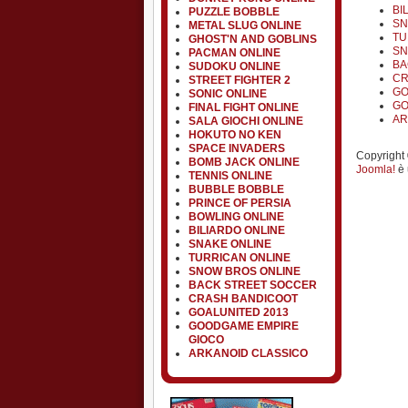
BI
PUZZLE BOBBLE
SN
METAL SLUG ONLINE
TU
GHOST'N AND GOBLINS
SN
PACMAN ONLINE
BA
SUDOKU ONLINE
CR
STREET FIGHTER 2
GO
SONIC ONLINE
GO
FINAL FIGHT ONLINE
AR
SALA GIOCHI ONLINE
HOKUTO NO KEN
SPACE INVADERS
Copyright ©
BOMB JACK ONLINE
Joomla!
è 
TENNIS ONLINE
BUBBLE BOBBLE
PRINCE OF PERSIA
BOWLING ONLINE
BILIARDO ONLINE
SNAKE ONLINE
TURRICAN ONLINE
SNOW BROS ONLINE
BACK STREET SOCCER
CRASH BANDICOOT
GOALUNITED 2013
GOODGAME EMPIRE
GIOCO
ARKANOID CLASSICO