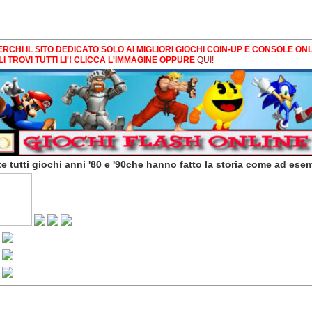
RCHI IL SITO DEDICATO SOLO AI MIGLIORI GIOCHI COIN-UP E CONSOLE ONL
LI TROVI TUTTI LI'! CLICCA L'IMMAGINE OPPURE
QUI!
e tutti giochi anni '80 e '90che hanno fatto la storia come ad ese