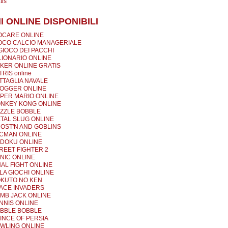
tis
I ONLINE DISPONIBILI
OCARE ONLINE
OCO CALCIO MANAGERIALE
 GIOCO DEI PACCHI
LIONARIO ONLINE
KER ONLINE GRATIS
TRIS online
TTAGLIA NAVALE
OGGER ONLINE
PER MARIO ONLINE
NKEY KONG ONLINE
ZZLE BOBBLE
TAL SLUG ONLINE
OST'N AND GOBLINS
CMAN ONLINE
DOKU ONLINE
REET FIGHTER 2
NIC ONLINE
NAL FIGHT ONLINE
LA GIOCHI ONLINE
KUTO NO KEN
ACE INVADERS
MB JACK ONLINE
NNIS ONLINE
BBLE BOBBLE
INCE OF PERSIA
WLING ONLINE