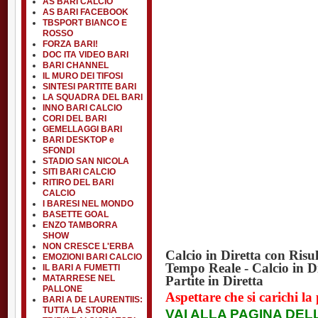
AS BARI CALCIO
AS BARI FACEBOOK
TBSPORT BIANCO E
ROSSO
FORZA BARI!
DOC ITA VIDEO BARI
BARI CHANNEL
IL MURO DEI TIFOSI
SINTESI PARTITE BARI
LA SQUADRA DEL BARI
INNO BARI CALCIO
CORI DEL BARI
GEMELLAGGI BARI
BARI DESKTOP e
SFONDI
STADIO SAN NICOLA
SITI BARI CALCIO
RITIRO DEL BARI
CALCIO
I BARESI NEL MONDO
BASETTE GOAL
ENZO TAMBORRA
SHOW
NON CRESCE L'ERBA
Calcio in Diretta con Risult
EMOZIONI BARI CALCIO
Tempo Reale - Calcio in Di
IL BARI A FUMETTI
MATARRESE NEL
Partite in Diretta
PALLONE
Aspettare che si carichi la
BARI A DE LAURENTIIS:
TUTTA LA STORIA
VAI ALLA PAGINA DE