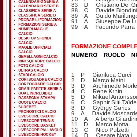
CALENDARIO SERIE A
83 D Cristiano Del G
CALENDARIO SERIE B
88 C Davide Biondin
CLASSIFICA SERIE A
89 A Guido Marilung
CLASSIFICA SERIE B
91 A Giuseppe De L
PROBABILI FORMAZIONI
FORMAZIONI SERIE A
99 A Facundo Pa
NUMERI MAGLIE
CALCIO
DESKTOP SFONDI
CALCIO
FORMAZIONE COMPLE
MAGLIE UFFICIALI
CALCIO
NUMERO RUOLO N
GEMELLAGGI CALCIO
INNI SQUADRE CALCIO
FOTO CALCIO
ULTRAS CALCIO
1 P Gianluca Curci
STADI CALCIO
2 D Marco Maini
CORI SQUADRE CALCIO
COREOGRAFIE CALCIO
3 D Archimede Morl
ORARI PARTITE SERIE A
4 C Rene Krhin
GOAL INCREDIBILI
5 D Mikael Antonsso
RASSEGNA STAMPA
6 C Saphir Sliti Taïde
QUOTE CALCIO
8 D György Garics
SUREBET
PRONOSTICI CALCIO
9 A Davide Moscardel
LIVESCORE CALCIO
10 A Alberto Gilardin
LIVESCORE TENNIS
11 D Marco Motta
LIVESCORE BASKET
13 C Nico Pulzetti
LIVESCORE PALLAVOLO
14 D Cesare Natali
LIVESCORE HOCKEY