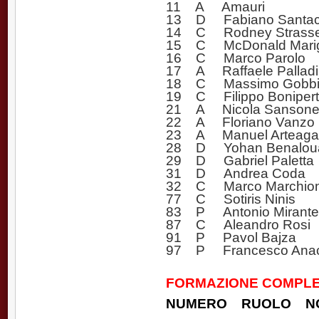
11 A Amauri
13 D Fabiano Santac
14 C Rodney Strasse
15 C McDonald Mari
16 C Marco Parolo
17 A Raffaele Pallad
18 C Massimo Gobb
19 C Filippo Bonipert
21 A Nicola Sanson
22 A Floriano Vanzo
23 A Manuel Arteaga
28 D Yohan Benalou
29 D Gabriel Paletta
31 D Andrea Coda
32 C Marco Marchionni
77 C Sotiris Ninis
83 P Antonio Mirante
87 C Aleandro Rosi
91 P Pavol Bajza
97 P Francesco Anac
FORMAZIONE COMPLE
NUMERO RUOLO N