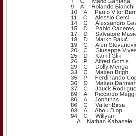
7 C Mario Santana
9 A Rolando Bianchi (
10 A Paulo Vitor Barr
11 C Alessio Cerci
14 C Alessandro Gaz
15 D Pablo Cáceres
17 D Salvatore Masie
18 D Marko Bakić
19 C Alen Stevanovi
20 C Giuseppe Vive
25 D Kamil Glik
26 P Alfred Gomis
29 C Dolly Menga
33 C Matteo Brighi
35 P Ferdinando Cop
36 D Matteo Darmia
37 C Jauck Rodrigu
69 A Riccardo Meggio
80 A Jonathas
86 C Valter Birsa
93 A Abou Diop
94 C Willyam
A Nathan Kabasele