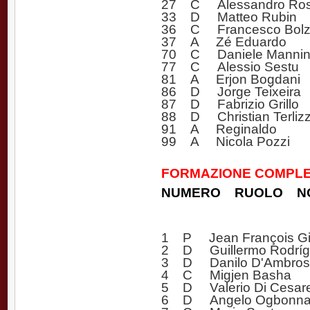
27 C Alessandro Ros
33 D Matteo Rubin
36 C Francesco Bolz
37 A Zé Eduardo
70 C Daniele Mannin
77 C Alessio Sestu
81 A Erjon Bogdani
86 D Jorge Teixeira
87 D Fabrizio Grillo
88 D Christian Terlizz
91 A Reginaldo
99 A Nicola Pozzi
FORMAZIONE COMPLET
NUMERO RUOLO N
1 P Jean François Gil
2 D Guillermo Rodríg
3 D Danilo D'Ambros
4 C Migjen Basha
5 D Valerio Di Cesar
6 D Angelo Ogbonna (v