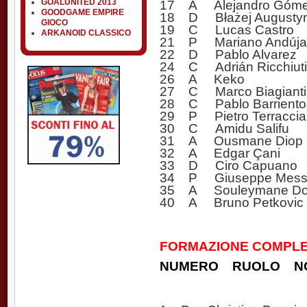
GOALUNITED 2013
17 A Alejandro Góm
GOODGAME EMPIRE
18 D Błażej Augusty
GIOCO
19 C Lucas Castro
ARKANOID CLASSICO
21 P Mariano Andúja
22 D Pablo Alvarez
24 C Adrián Ricchiuti
26 A Keko
27 C Marco Biagianti 
28 C Pablo Barriento
29 P Pietro Terracci
30 C Amidu Salifu
31 A Ousmane Diop
32 A Edgar Çani
33 D Ciro Capuano
34 P Giuseppe Mess
35 A Souleymane Do
40 A Bruno Petkovic
FORMAZIONE COMPLET
NUMERO RUOLO N