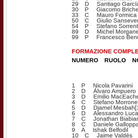
29 D Santiago Garcí
30 P Giacomo Briche
33 C Mauro Formica
50 C Giulio Sansever
54 P Stefano Sorrent
89 D Michel Morgane
99 P Francesco Benu
FORMAZIONE COMPLE
NUMERO RUOLO N
1 P Nicola Pavarini
2 D Álvaro Ampuero
3 D Emilio MacEach
4 C Stefano Morrone (
5 D Djamel Mesbah[1
6 D Alessandro Lucare
7 C Jonathan Biabia
8 C Daniele Gallopp
9 A Ishak Belfodil
10 C Jaime Valdés