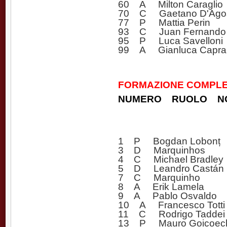
60 A Milton Caraglio
70 C Gaetano D'Agos
77 P Mattia Perin
93 C Juan Fernando 
95 P Luca Savelloni
99 A Gianluca Caprar
FORMAZIONE COMPLE
NUMERO RUOLO N
1 P Bogdan Lobonț
3 D Marquinhos
4 C Michael Bradley
5 D Leandro Castán
7 C Marquinho
8 A Erik Lamela
9 A Pablo Osvaldo
10 A Francesco Totti 
11 C Rodrigo Taddei
13 P Mauro Goicoec