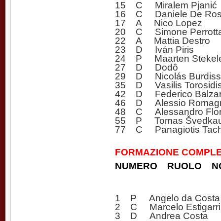
15 C Miralem Pjanić
16 C Daniele De Rossi
17 A Nico Lopez
20 C Simone Perrott
22 A Mattia Destro
23 D Iván Piris
24 P Maarten Stekel
27 D Dodô
29 D Nicolás Burdis
35 D Vasilis Torosidi
42 D Federico Balzare
46 D Alessio Romagn
48 C Alessandro Flor
55 P Tomas Švedkau
77 C Panagiotis Tacht
FORMAZIONE COMPLE
NUMERO RUOLO N
1 P Angelo da Costa
2 C Marcelo Estigarri
3 D Andrea Costa