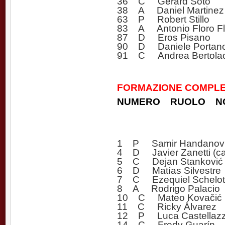
36 C Gerard Soto
38 A Daniel Martinez
63 P Robert Stillo
83 A Antonio Floro Fl
87 D Eros Pisano
90 D Daniele Portan
91 C Andrea Bertolac
FORMAZIONE COMPLET
NUMERO RUOLO N
1 P Samir Handanov
4 D Javier Zanetti (ca
5 C Dejan Stanković
6 D Matías Silvestre
7 C Ezequiel Schelot
8 A Rodrigo Palacio
10 C Mateo Kovačić
11 C Ricky Álvarez
12 P Luca Castellazz
14 C Fredy Guarín