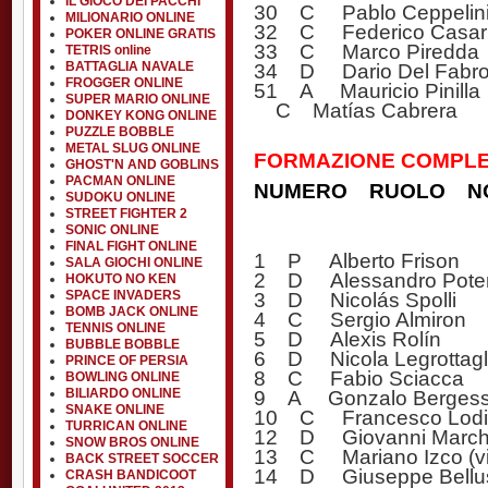
IL GIOCO DEI PACCHI
30 C Pablo Ceppelin
MILIONARIO ONLINE
32 C Federico Casari
POKER ONLINE GRATIS
33 C Marco Piredda
TETRIS online
34 D Dario Del Fabr
BATTAGLIA NAVALE
FROGGER ONLINE
51 A Mauricio Pinilla
SUPER MARIO ONLINE
C Matías Cabrera
DONKEY KONG ONLINE
PUZZLE BOBBLE
METAL SLUG ONLINE
FORMAZIONE COMPLET
GHOST'N AND GOBLINS
PACMAN ONLINE
NUMERO RUOLO N
SUDOKU ONLINE
STREET FIGHTER 2
SONIC ONLINE
FINAL FIGHT ONLINE
1 P Alberto Frison
SALA GIOCHI ONLINE
2 D Alessandro Pote
HOKUTO NO KEN
SPACE INVADERS
3 D Nicolás Spolli
BOMB JACK ONLINE
4 C Sergio Almiron
TENNIS ONLINE
5 D Alexis Rolín
BUBBLE BOBBLE
6 D Nicola Legrottagl
PRINCE OF PERSIA
8 C Fabio Sciacca
BOWLING ONLINE
BILIARDO ONLINE
9 A Gonzalo Bergess
SNAKE ONLINE
10 C Francesco Lodi
TURRICAN ONLINE
12 D Giovanni Marc
SNOW BROS ONLINE
13 C Mariano Izco (vi
BACK STREET SOCCER
14 D Giuseppe Bellu
CRASH BANDICOOT