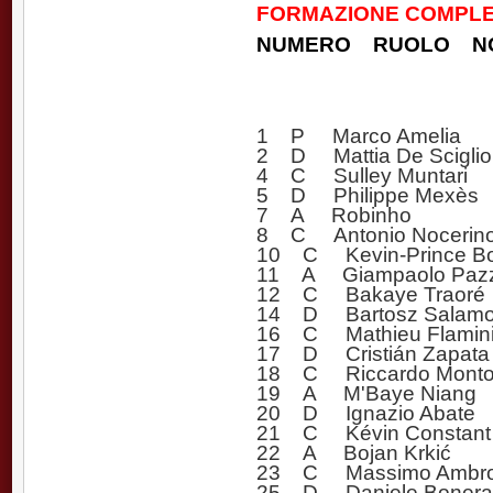
FORMAZIONE COMPLET
NUMERO RUOLO N
1 P Marco Amelia
2 D Mattia De Sciglio
4 C Sulley Muntari
5 D Philippe Mexès
7 A Robinho
8 C Antonio Nocerin
10 C Kevin-Prince B
11 A Giampaolo Pazz
12 C Bakaye Traoré
14 D Bartosz Salam
16 C Mathieu Flamin
17 D Cristián Zapata
18 C Riccardo Montol
19 A M'Baye Niang
20 D Ignazio Abate
21 C Kévin Constant
22 A Bojan Krkić
23 C Massimo Ambrosi
25 D Daniele Bonera