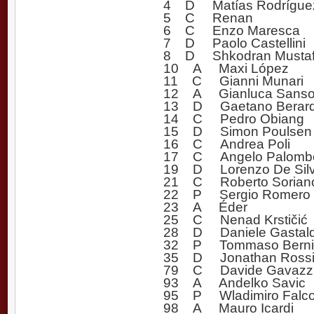
4 D Matías Rodrígue
5 C Renan
6 C Enzo Maresca
7 D Paolo Castellini
8 D Shkodran Mustaf
10 A Maxi López
11 C Gianni Munari
12 A Gianluca Sans
13 D Gaetano Berard
14 C Pedro Obiang
15 D Simon Poulsen
16 C Andrea Poli
17 C Angelo Palomb
19 D Lorenzo De Silve
21 C Roberto Sorian
22 P Sergio Romero
23 A Éder
25 C Nenad Krstičić
28 D Daniele Gastaldel
32 P Tommaso Berni
35 D Jonathan Rossi
79 C Davide Gavazz
93 A Andelko Savic
95 P Wladimiro Falc
98 A Mauro Icardi