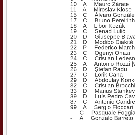
10 A Mauro Zárate
11 A Miroslav Klose
15 C Álvaro Gonzále
17 C Bruno Pereirin
18 A Libor Kozák
19 C Senad Lulić
20 D Giuseppe Biav
21 D Modibo Diakité
22 P Federico Marche
23 C Ogenyi Onazi
24 C Cristian Ledesma
25 A Antonio Rozzi [
26 D Ştefan Radu
27 C Lorik Cana
29 D Abdoulay Konk
32 C Cristian Brocch
33 D Marius Stankevi
39 D Luís Pedro Cav
87 C Antonio Candre
99 A Sergio Floccari
- C Pasquale Foggi
- A Gonzalo Barreto