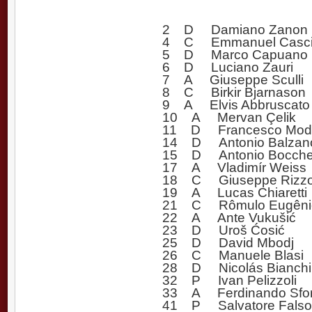
2 D Damiano Zanon (v
4 C Emmanuel Cascio
5 D Marco Capuano
6 D Luciano Zauri
7 A Giuseppe Sculli
8 C Birkir Bjarnason
9 A Elvis Abbruscato
10 A Mervan Çelik
11 D Francesco Mod
14 D Antonio Balzano 
15 D Antonio Bocchet
17 A Vladimír Weiss
18 C Giuseppe Rizz
19 A Lucas Chiaretti
21 C Rômulo Eugênio
22 A Ante Vukušić
23 D Uroš Ćosić
25 D David Mbodj
26 C Manuele Blasi
28 D Nicolás Bianchi
32 P Ivan Pelizzoli
33 A Ferdinando Sfor
41 P Salvatore Falso