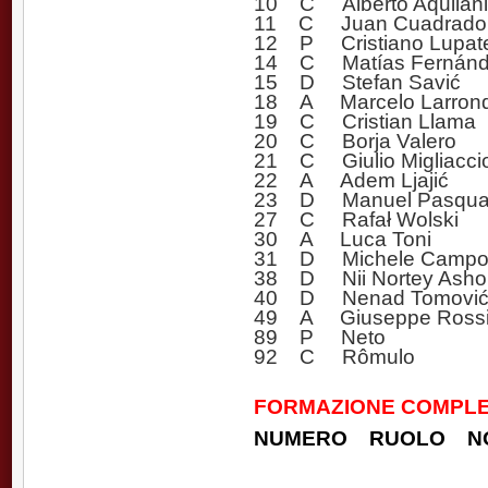
10 C Alberto Aquilani
11 C Juan Cuadrado
12 P Cristiano Lupatel
14 C Matías Fernán
15 D Stefan Savić
18 A Marcelo Larron
19 C Cristian Llama
20 C Borja Valero
21 C Giulio Migliacci
22 A Adem Ljajić
23 D Manuel Pasqual 
27 C Rafał Wolski
30 A Luca Toni
31 D Michele Campo
38 D Nii Nortey Asho
40 D Nenad Tomovi
49 A Giuseppe Ross
89 P Neto
92 C Rômulo
FORMAZIONE COMPLE
NUMERO RUOLO N