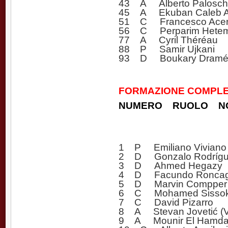
43 A Alberto Palosch
45 A Ekuban Caleb 
51 C Francesco Acer
56 C Perparim Hetem
77 A Cyril Théréau
88 P Samir Ujkani
93 D Boukary Dram
FORMAZIONE COMPLET
NUMERO RUOLO N
1 P Emiliano Viviano
2 D Gonzalo Rodríg
3 D Ahmed Hegazy
4 D Facundo Roncag
5 D Marvin Compper
6 C Mohamed Sisso
7 C David Pizarro
8 A Stevan Jovetić (Vi
9 A Mounir El Hamda