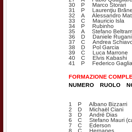
30 P Marco Storari
31 P Laurenţiu Brăn
32 A Alessandro Matr
33 C Mauricio Isla
34 P Rubinho
35 A Stefano Beltra
36 D Daniele Rugani
37 C Andrea Schiav
38 D Pol Garcia
39 C Luca Marrone
40 C Elvis Kabashi
41 P Federico Gagliar
FORMAZIONE COMPLET
NUMERO RUOLO N
1 P Albano Bizzarri
2 D Michaël Ciani
3 D André Dias
6 C Stefano Mauri (ca
7 C Ederson
8 C Hernanes