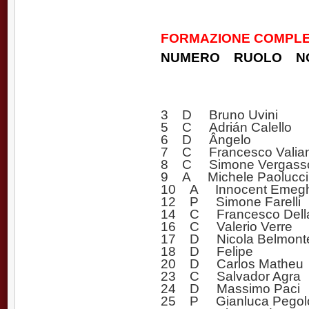
FORMAZIONE COMPLET
NUMERO RUOLO N
3 D Bruno Uvini
5 C Adrián Calello
6 D Ângelo
7 C Francesco Valian
8 C Simone Vergassol
9 A Michele Paolucci
10 A Innocent Emeg
12 P Simone Farelli
14 C Francesco Dell
16 C Valerio Verre
17 D Nicola Belmont
18 D Felipe
20 D Carlos Matheu
23 C Salvador Agra
24 D Massimo Paci
25 P Gianluca Pegol