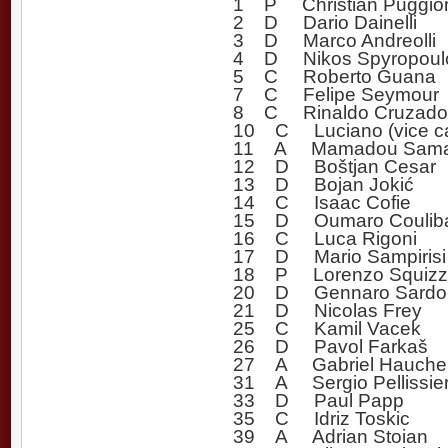
1 P Christian Puggio
2 D Dario Dainelli
3 D Marco Andreolli
4 D Nikos Spyropoul
5 C Roberto Guana
7 C Felipe Seymour
8 C Rinaldo Cruzado
10 C Luciano (vice ca
11 A Mamadou Sama
12 D Boštjan Cesar
13 D Bojan Jokić
14 C Isaac Cofie
15 D Oumaro Couliba
16 C Luca Rigoni
17 D Mario Sampirisi
18 P Lorenzo Squizz
20 D Gennaro Sardo
21 D Nicolas Frey
25 C Kamil Vacek
26 D Pavol Farkaš
27 A Gabriel Hauche
31 A Sergio Pellissier 
33 D Paul Papp
35 C Idriz Toskic
39 A Adrian Stoian