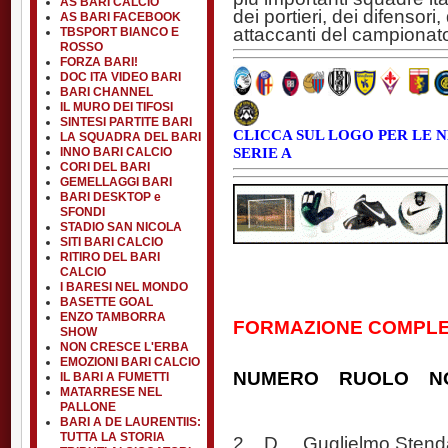
AS BARI CALCIO
dei portieri, dei difensori
AS BARI FACEBOOK
attaccanti del campiona
TBSPORT BIANCO E
ROSSO
FORZA BARI!
DOC ITA VIDEO BARI
BARI CHANNEL
IL MURO DEI TIFOSI
SINTESI PARTITE BARI
CLICCA SUL LOGO PER LE 
LA SQUADRA DEL BARI
SERIE A
INNO BARI CALCIO
CORI DEL BARI
GEMELLAGGI BARI
BARI DESKTOP e
SFONDI
STADIO SAN NICOLA
SITI BARI CALCIO
RITIRO DEL BARI
CALCIO
I BARESI NEL MONDO
BASETTE GOAL
ENZO TAMBORRA
FORMAZIONE COMPLE
SHOW
NON CRESCE L'ERBA
EMOZIONI BARI CALCIO
NUMERO RUOLO N
IL BARI A FUMETTI
MATARRESE NEL
PALLONE
BARI A DE LAURENTIIS:
TUTTA LA STORIA
2 D Guglielmo Stend