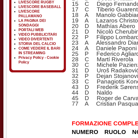
LIVESCORE RUGBY
15 C Diego Fernando
LIVESCORE BASEBALL
17 C Tiberio Guarent
LIVESCORE
18 A Manolo Gabbiad
PALLAMANO
19 A Lazaros Christo
LA PAGINA DEI
20 D Mathías Abero
SONDAGGI
PORTALI WEB
21 D Nicolò Cherubi
VIDEO PUBBLICITARI
22 P Filippo Lombard
VIDEO DIVERTENTI
23 A Alessandro Diama
STORIA DEL CALCIO
24 A Daniele Paponi
COME VEDERE IL BARI
25 P Federico Agliard
IN STREAMING
Privacy Policy - Cookie
28 C Martí Riverola
Policy
30 C Michele Pazien
31 D Uroš Radakovi
32 P Dejan Stojanov
33 C Panagiotis Kon
43 D Frederik Søren
44 D Naldo
45 D Roger de Carva
77 A Cristian Pasqua
FORMAZIONE COMPLET
NUMERO RUOLO N