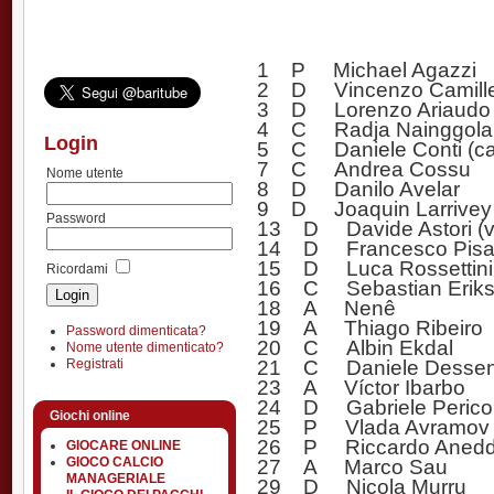
1 P Michael Agazzi
2 D Vincenzo Camille
3 D Lorenzo Ariaudo
4 C Radja Nainggola
Login
5 C Daniele Conti (ca
7 C Andrea Cossu
Nome utente
8 D Danilo Avelar
9 D Joaquin Larrivey
Password
13 D Davide Astori (vi
14 D Francesco Pis
15 D Luca Rossettini
Ricordami
16 C Sebastian Erik
18 A Nenê
19 A Thiago Ribeiro
Password dimenticata?
20 C Albin Ekdal
Nome utente dimenticato?
21 C Daniele Desse
Registrati
23 A Víctor Ibarbo
24 D Gabriele Perico
Giochi online
25 P Vlada Avramov
26 P Riccardo Aned
GIOCARE ONLINE
27 A Marco Sau
GIOCO CALCIO
MANAGERIALE
29 D Nicola Murru