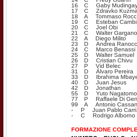
16 C Gaby Mudingay
17 C Zdravko Kuzma
18 A Tommaso Rocc
19 C Esteban Cambi
20 C Joel Obi
21 C Walter Gargan
22 A Diego Milito
23 D Andrea Ranocc
24 C Marco Benassi
25 D Walter Samuel
26 D Cristian Chivu
27 P Vid Belec
31 D Álvaro Pereira
33 D Ibrahima Mbay
40 D Juan Jesus
42 D Jonathan
55 D Yuto Nagatomo
77 P Raffaele Di Gen
99 A Antonio Cassa
- P Juan Pablo Carri
- C Rodrigo Alborno
FORMAZIONE COMPLE