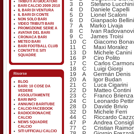
TRIBUTI AI GIOCATORI
3 D Stefano Lucchini
BARI CALCIO 2009 2010
4 D Daniele Capelli
IL BARI DI VENTURA
5 D Lionel Scaloni
IL BARI DI CONTE
6 D Gianpaolo Bellini 
NON SOLO BARI
VIDEO TRIBUTI BARI
7 A Marko Livaja
PROMOZIONE SERIE A
8 C Ivan Radovanovi
AVATAR DEL BARI
9 C James Troisi
CRONACA BARI
10 C Giacomo Bonav
METEO BARI
11 C Maxi Moralez
BARI FOOTBALL CLUB
CONTATTI E SITI
13 D Michele Canini
SQUADRE
16 P Ciro Polito
17 C Carlos Carmon
18 C Luigi Giorgi
19 A Germán Denis
Risorse
20 A Igor Budan
BLOG
21 C Luca Cigarini
BARI: 10 COSE DA
22 D Matteo Contini
VEDERE
23 C Franco Brienza
ASSOLUTAMENTE
24 C Leonardo Pettin
BARI INFO
ANNUNCI BARITUBE
28 D Davide Brivio
CALCIO FACEBOOK
32 D Michele Ferri
RADIOCRONACHE
44 C Riccardo Cazzo
CALCIO
47 P Andrea Consigl
NEWS SQUADRE
77 C Cristian Raimon
CALCIO
SITI UFFICIALI CALCIO
78 P Giorgio Frezzoli