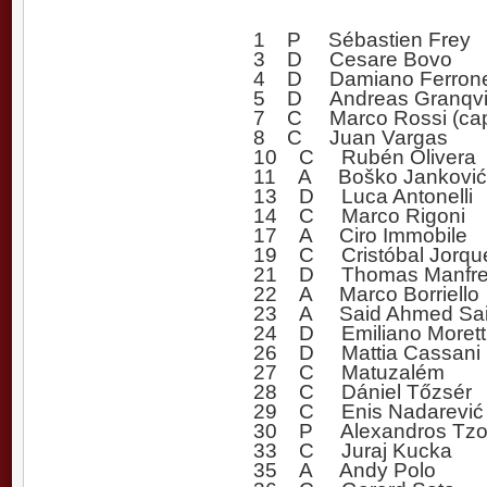
1 P Sébastien Frey
3 D Cesare Bovo
4 D Damiano Ferronet
5 D Andreas Granqvi
7 C Marco Rossi (cap
8 C Juan Vargas
10 C Rubén Olivera
11 A Boško Janković (
13 D Luca Antonelli
14 C Marco Rigoni
17 A Ciro Immobile
19 C Cristóbal Jorqu
21 D Thomas Manfred
22 A Marco Borriello
23 A Said Ahmed Sa
24 D Emiliano Morett
26 D Mattia Cassani
27 C Matuzalém
28 C Dániel Tőzsér
29 C Enis Nadarević
30 P Alexandros Tzo
33 C Juraj Kucka
35 A Andy Polo