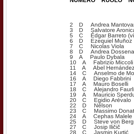
2 D Andrea Mantova
3 D Salvatore Aronic
5 C Édgar Barreto (vic
6 D Ezequiel Muñoz
7 C Nicolas Viola
8 D Andrea Dossen
9 A Paulo Dybala
10 A Fabrizio Miccoli 
11 A Abel Hernánde
14 C Anselmo de Mo
16 A Diego Fabbrini
17 A Mauro Boselli
18 C Alejandro Faurl
19 A Mauricio Sperdu
20 C Egidio Arévalo
22 D Nélson
23 C Massimo Donat
24 A Cephas Malele
25 D Steve von Berg
27 C Josip Iličič
28 C Jasmin Kurtić