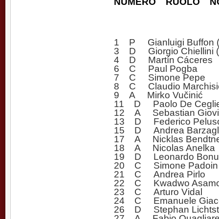
NUMERO RUOLO N
1 P Gianluigi Buffon (
3 D Giorgio Chiellini (
4 D Martín Cáceres
6 C Paul Pogba
7 C Simone Pepe
8 C Claudio Marchisi
9 A Mirko Vučinić
11 D Paolo De Cegli
12 A Sebastian Giovi
13 D Federico Pelus
15 D Andrea Barzagl
17 A Nicklas Bendtn
18 A Nicolas Anelka
19 D Leonardo Bonu
20 C Simone Padoin
21 C Andrea Pirlo
22 C Kwadwo Asam
23 C Arturo Vidal
24 C Emanuele Giacc
26 D Stephan Lichtst
27 A Fabio Quagliare