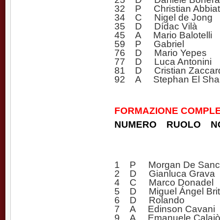
32 P Christian Abbiati 
34 C Nigel de Jong
35 D Dídac Vilà
45 A Mario Balotelli
59 P Gabriel
76 D Mario Yepes
77 D Luca Antonini
81 D Cristian Zaccar
92 A Stephan El Sha
FORMAZIONE COMPLET
NUMERO RUOLO N
1 P Morgan De Sanct
2 D Gianluca Grava
4 C Marco Donadel
5 D Miguel Ángel Bri
6 D Rolando
7 A Edinson Cavani
9 A Emanuele Calai