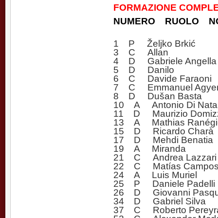
FORMAZIONE COMPLET
NUMERO RUOLO N
1 P Željko Brkić
3 C Allan
4 D Gabriele Angella
5 D Danilo
6 C Davide Faraoni
7 C Emmanuel Agye
8 D Dušan Basta
10 A Antonio Di Natale
11 D Maurizio Domizzi 
13 A Mathias Ranégi
15 D Ricardo Charà
17 D Mehdi Benatia
19 A Miranda
21 C Andrea Lazzari
22 C Matías Campo
24 A Luis Muriel
25 P Daniele Padelli
26 D Giovanni Pasqu
34 D Gabriel Silva
37 C Roberto Pereyr