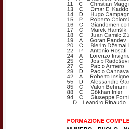
11 C Christian Maggi
13 C Omar El Kaddou
14 D Hugo Campagn
15 P Roberto Colom
16 C Giandomenico 
17 C Marek Hamšík
18 C Juan Camilo Zú
19 A Goran Pandev
20 C Blerim Džemaili
22 P Antonio Rosati
24 A Lorenzo Insign
25 C Josip Radoševi
27 C Pablo Armero
28 D Paolo Cannavaro
42 A Roberto Insign
55 D Alessandro Gam
85 C Valon Behrami
88 C Gökhan Inler
94 C Giuseppe Forni
D Leandro Rinaudo
FORMAZIONE COMPLE
NUMERO RUOLO N