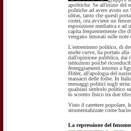
apolitiche. Se all'inizio de
politiche ad avere avuto un f
ultras, tanto che questi port
cortei, ora avviene un feno
esposizione mediatica e ad u
capita frequentemente che div
vengano intonati sulle note d
L'estremismo politico, di des
molte curve, ha portato alla
dall'opinione pubblica, dai
istituzioni poiché riconducib
festeggiamenti intorno a figu
Hitler, all'apologia del nazis
massacri delle foibe. In Ital
messaggi politici sugli stri
qualsiasi simbolo politico su
lo scontro fisico tra due tif
Visto il carettere popolare, l
strumentalizzate come bacino
La repressione del fenom