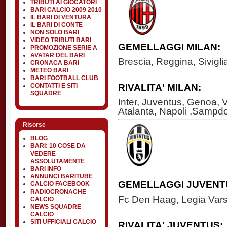
TRIBUTI AI GIOCATORI
BARI CALCIO 2009 2010
IL BARI DI VENTURA
IL BARI DI CONTE
NON SOLO BARI
VIDEO TRIBUTI BARI
GEMELLAGGI MILAN:
PROMOZIONE SERIE A
AVATAR DEL BARI
Brescia, Reggina, Sivigli
CRONACA BARI
METEO BARI
BARI FOOTBALL CLUB
RIVALITA' MILAN:
CONTATTI E SITI
SQUADRE
Inter, Juventus, Genoa, 
Atalanta, Napoli ,Sampdor
Risorse
BLOG
BARI: 10 COSE DA
VEDERE
ASSOLUTAMENTE
BARI INFO
ANNUNCI BARITUBE
GEMELLAGGI JUVENT
CALCIO FACEBOOK
RADIOCRONACHE
Fc Den Haag, Legia Vars
CALCIO
NEWS SQUADRE
CALCIO
SITI UFFICIALI CALCIO
RIVALITA' JUVENTUS: