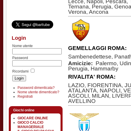
Lecce, Napoli, Pescara, T
Ternana, Perugia, Genoa,
Verona, Ancona
Login
Nome utente
GEMELLAGGI ROMA:
Sambenedettese, Panath
Password
Amicizie:
Palermo, Udin
Perugia, Hammarby
Ricordami
RIVALITA' ROMA:
LAZIO, FIORENTINA, 
Password dimenticata?
ATALANTA, NAPOLI, V
Nome utente dimenticato?
ASCOLI, MILAN, LIVE
Registrati
AVELLINO
Giochi online
GIOCARE ONLINE
GIOCO CALCIO
MANAGERIALE