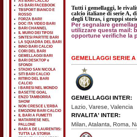
AS BARI CALCIO
AS BARI FACEBOOK
Tutti i gemellaggi, le rival
TBSPORT BIANCO E
calcio italiane di serie A, d
ROSSO
degli Ultras, i gruppi storic
FORZA BARI!
Per segnalare gemellaggi
DOC ITA VIDEO BARI
BARI CHANNEL
utilizzare questa mail:
IL MURO DEI TIFOSI
opportune verifiche la 
SINTESI PARTITE BARI
LA SQUADRA DEL BARI
INNO BARI CALCIO
CORI DEL BARI
GEMELLAGGI BARI
GEMELLAGGI SERIE A
BARI DESKTOP e
SFONDI
STADIO SAN NICOLA
SITI BARI CALCIO
RITIRO DEL BARI
CALCIO
I BARESI NEL MONDO
BASETTE GOAL
GEMELLAGGI INTER:
ENZO TAMBORRA
SHOW
Lazio, Varese, Valencia
NON CRESCE L'ERBA
EMOZIONI BARI CALCIO
RIVALITA' INTER:
IL BARI A FUMETTI
MATARRESE NEL
Milan, Atalanta, Roma, N
PALLONE
BARI A DE LAURENTIIS:
TUTTA LA STORIA