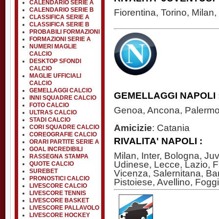
CALENDARIO SERIE A
CALENDARIO SERIE B
Fiorentina, Torino, Milan,
CLASSIFICA SERIE A
CLASSIFICA SERIE B
PROBABILI FORMAZIONI
FORMAZIONI SERIE A
NUMERI MAGLIE
CALCIO
DESKTOP SFONDI
CALCIO
MAGLIE UFFICIALI
CALCIO
GEMELLAGGI CALCIO
GEMELLAGGI NAPOLI 
INNI SQUADRE CALCIO
FOTO CALCIO
Genoa, Ancona, Palermo
ULTRAS CALCIO
STADI CALCIO
Amicizie
: Catania
CORI SQUADRE CALCIO
COREOGRAFIE CALCIO
RIVALITA' NAPOLI :
ORARI PARTITE SERIE A
GOAL INCREDIBILI
Milan, Inter, Bologna, J
RASSEGNA STAMPA
Udinese, Lecce, Lazio, F
QUOTE CALCIO
Vicenza, Salernitana, Bar
SUREBET
PRONOSTICI CALCIO
Pistoiese, Avellino, Fogg
LIVESCORE CALCIO
LIVESCORE TENNIS
LIVESCORE BASKET
LIVESCORE PALLAVOLO
LIVESCORE HOCKEY