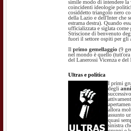
simile modo di intendere la 
coincidenti ideologie politic
cosiddetto triangolo nero cos
della Lazio e dell'Inter che 
estrama destra). Quando essa
ufficializzata e siglata come
Striscione di benvenuto degl
fuori il settore ospiti per gli
Il
primo gemellaggio
(9 gen
nel mondo è quello (tutt'ora 
del Lanerossi Vicenza e del 
Ultras e politica
I primi gru
degli
anni
successiv
attivament
apertament
allora mol
assunto un
quasi semp
sinistra c
gruppi e l