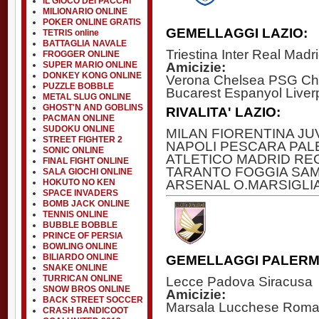
IL GIOCO DEI PACCHI
MILIONARIO ONLINE
POKER ONLINE GRATIS
GEMELLAGGI LAZIO:
TETRIS online
BATTAGLIA NAVALE
Triestina Inter Real Madr
FROGGER ONLINE
Amicizie:
SUPER MARIO ONLINE
DONKEY KONG ONLINE
Verona Chelsea PSG Chie
PUZZLE BOBBLE
Bucarest Espanyol Liver
METAL SLUG ONLINE
GHOST'N AND GOBLINS
RIVALITA' LAZIO:
PACMAN ONLINE
SUDOKU ONLINE
MILAN FIORENTINA J
STREET FIGHTER 2
NAPOLI PESCARA PAL
SONIC ONLINE
ATLETICO MADRID RE
FINAL FIGHT ONLINE
TARANTO FOGGIA SA
SALA GIOCHI ONLINE
ARSENAL O.MARSIGLI
HOKUTO NO KEN
SPACE INVADERS
BOMB JACK ONLINE
TENNIS ONLINE
BUBBLE BOBBLE
PRINCE OF PERSIA
BOWLING ONLINE
BILIARDO ONLINE
GEMELLAGGI PALERM
SNAKE ONLINE
Lecce Padova Siracusa
TURRICAN ONLINE
SNOW BROS ONLINE
Amicizie:
BACK STREET SOCCER
Marsala Lucchese Roma
CRASH BANDICOOT