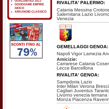
GOALUNITED 2013
RIVALITA' PALERMO:
GOODGAME EMPIRE
GIOCO
Catania Messina Crotone
ARKANOID CLASSICO
Salernitana Lazio Livorn
Venezia
GEMELLAGGI GENOA:
Napoli Vigor Lamezia An
Amicizie:
Carrarese Catania Cose
Lecce Barcellona
RIVALITA' GENOA:
Sampdoria Lazio
Inter Milan Verona Bresc
Cagliari Juventus Taran
Livorno venezia ternan
Monza Piacenza Ravenn