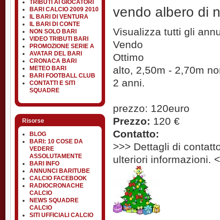
TRIBUTI AI GIOCATORI
vendo albero di n
BARI CALCIO 2009 2010
IL BARI DI VENTURA
IL BARI DI CONTE
Visualizza tutti gli an
NON SOLO BARI
VIDEO TRIBUTI BARI
Vendo
PROMOZIONE SERIE A
AVATAR DEL BARI
Ottimo
CRONACA BARI
alto, 2,50m - 2,70m no
METEO BARI
BARI FOOTBALL CLUB
2 anni.
CONTATTI E SITI
SQUADRE
prezzo: 120euro
Prezzo:
120 €
Risorse
Contatto:
BLOG
BARI: 10 COSE DA
>>> Dettagli di contatto
VEDERE
ASSOLUTAMENTE
ulteriori informazioni. 
BARI INFO
ANNUNCI BARITUBE
CALCIO FACEBOOK
RADIOCRONACHE
CALCIO
NEWS SQUADRE
CALCIO
SITI UFFICIALI CALCIO