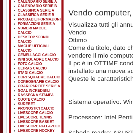
CALENDARIO SERIE A
CALENDARIO SERIE B
Vendo computer, 
CLASSIFICA SERIE A
CLASSIFICA SERIE B
PROBABILI FORMAZIONI
Visualizza tutti gli an
FORMAZIONI SERIE A
NUMERI MAGLIE
Vendo
CALCIO
DESKTOP SFONDI
Ottimo
CALCIO
MAGLIE UFFICIALI
Come da titolo, dato c
CALCIO
vendere il mio compute
GEMELLAGGI CALCIO
INNI SQUADRE CALCIO
Il pc è in OTTIME condi
FOTO CALCIO
ULTRAS CALCIO
installato una nuova 
STADI CALCIO
CORI SQUADRE CALCIO
Queste le caratteristic
COREOGRAFIE CALCIO
ORARI PARTITE SERIE A
GOAL INCREDIBILI
RASSEGNA STAMPA
QUOTE CALCIO
Sistema operativo: Wi
SUREBET
PRONOSTICI CALCIO
LIVESCORE CALCIO
Processore: Intel Pent
LIVESCORE TENNIS
LIVESCORE BASKET
LIVESCORE PALLAVOLO
LIVESCORE HOCKEY
Scheda madre: ASUST