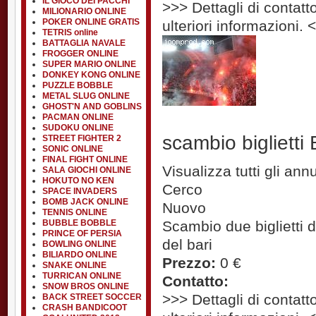
IL GIOCO DEI PACCHI
>>> Dettagli di contatto
MILIONARIO ONLINE
POKER ONLINE GRATIS
ulteriori informazioni. 
TETRIS online
BATTAGLIA NAVALE
FROGGER ONLINE
SUPER MARIO ONLINE
DONKEY KONG ONLINE
PUZZLE BOBBLE
METAL SLUG ONLINE
GHOST'N AND GOBLINS
PACMAN ONLINE
SUDOKU ONLINE
scambio biglietti
STREET FIGHTER 2
SONIC ONLINE
FINAL FIGHT ONLINE
Visualizza tutti gli an
SALA GIOCHI ONLINE
HOKUTO NO KEN
Cerco
SPACE INVADERS
BOMB JACK ONLINE
Nuovo
TENNIS ONLINE
BUBBLE BOBBLE
Scambio due biglietti di
PRINCE OF PERSIA
del bari
BOWLING ONLINE
BILIARDO ONLINE
Prezzo:
0 €
SNAKE ONLINE
TURRICAN ONLINE
Contatto:
SNOW BROS ONLINE
>>> Dettagli di contatto
BACK STREET SOCCER
CRASH BANDICOOT